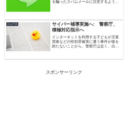
を騙ったスパムメールに注意するよう促
しています。スパムメールのメッセージ
内に記されている URL を誤ってクリック
すると、「ID-BBS」という出会い系サイ
トに誘導されるという。
サイバー補導実施へ: 警察庁、
ニュース
積極対応指示へ
インターネットを利用する子どもが児童
買春などの性犯罪被害に遭う事件が後を
絶たないことから、警察庁は近く、出会
い系サイトやネット掲示板に下着販売や
性行為を誘う書き込みなどをした少年少
女については補導するよう全国警察に指
示する方針を固めた。
スポンサーリンク