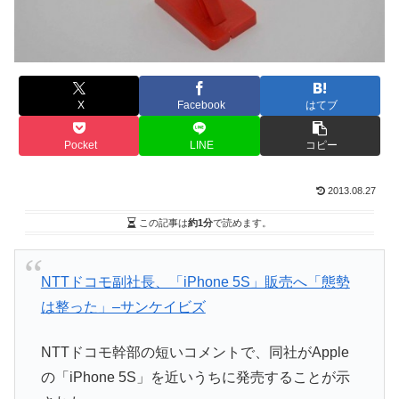
X
Facebook
はてブ
Pocket
LINE
コピー
2013.08.27
この記事は
約1分
で読めます。
NTTドコモ副社長、「iPhone 5S」販売へ「態勢
は整った」–サンケイビズ
NTTドコモ幹部の短いコメントで、同社がApple
の「iPhone 5S」を近いうちに発売することが示