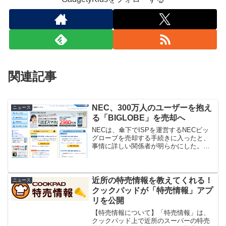
関連記事
NEC、300万人のユーザーを抱え
ニュース
る「BIGLOBE」を売却へ
NECは、傘下でISPを運営するNECビッ
グローブを売却する手続きに入ったと、
事情に詳しい関係者が明らかにした。売
却額は数百億円を見込んでいるとい
う。 売却先を選ぶ第1次入札は11月中に
も実施すると、関係者は述べた。 ビッ
グローブは300万人にユーザーを抱える日
近所の特売情報を教えてくれる！
ニュース
本国内最大のISPの1つ。2012年度の売上
クックパッドが「特売情報」アプ
高は841億円。 11年度に1100億円の最
リを公開
終赤字を計上し、財務的に苦しい同社
は、挽回するためシステム構築事業への
【特売情報について】「特売情報」は、
集中と不採算事業からの撤退を進めてい
クックパッド上で近所のスーパーの特売