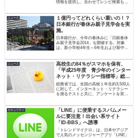
る。 同社はPC事業を中国Lenovoが過半
情報を提供し、合わせてレシピ検索も可
出資する形で統合しており、7月にはスマ
能とするサービスです。2013年10月、登
ートフォン事業から撤退。ISP事業との相
録ユーザー数が100万人を突破しました。
乗効果は乏しくなっている。
2013年2月より店舗からの投稿機能、
１億円ってどれくらい重いの！？
ニュース
2013年9月より複数店舗に一括で情報を配
日本銀行が春休み親子見学会を実
信できる機能を追加し、リアルタイムで
施。
の情報配信を始めました。順次、近隣に
お住まいのユーザーに、無料でリアルタ
日本銀行が、今年の春休みに「日銀春休
イムでの情報配信をご利用いただける予
み親子見学会2014」を開催する。対象
定です。
は、新小学校4年生～6年生および新中学
生と、その保護者となっている。
高校生の84％がスマホを保有、
ニュース
「平成25年度 青少年のインター
ネット・リテラシー指標等」総務
省
総務省では、全国の高校１年生約3,500人
に対して、インターネット・リテラシー
を測るテストと共に、アンケートを実施
し、青少年のインターネット・リテラシ
ー指標として取りまとめました。
「LINE」に便乗するスパムメー
セキュリティ
ルに要注意！出会い系サイト
「ID-BBS」へ誘導
「トレンドマイクロ」は、日本やアジア
で人気のメッセンジャーアプリ「LINE」